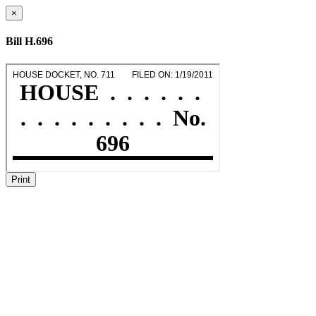
×
Bill H.696
Print